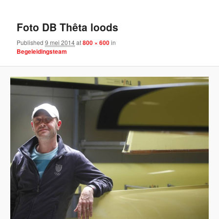
navigation
Foto DB Thêta loods
Published
9 mei 2014
at
800 × 600
in
Begeleidingsteam