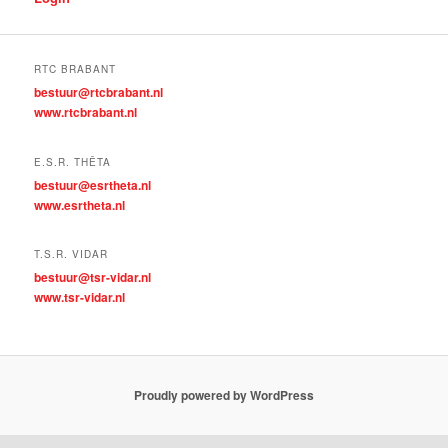
RTC BRABANT
bestuur@rtcbrabant.nl
www.rtcbrabant.nl
E.S.R. THÊTA
bestuur@esrtheta.nl
www.esrtheta.nl
T.S.R. VIDAR
bestuur@tsr-vidar.nl
www.tsr-vidar.nl
Proudly powered by WordPress