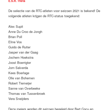
E.S.R. Thêta
De selectie van de RTC-atleten voor seizoen 2021 is bekend! De
volgende atleten krijgen de RTC-status toegekend:
Alex Supit
Anne Du Croo de Jongh
Brian Poll
Eline Vos
Guido de Ruiter
Jasper van der Gaag
Jochem Hoekstra
Joost Boerrigter
Jorn Salverda
Kees Boerlage
Olle van Bohemen
Robert Tiemeijer
Sanne van Overbeeke
Thomas van Tussenbroek
Vera Sneijders
Deze roeiers worden dit seizoen begeleid door Bert Cocu en