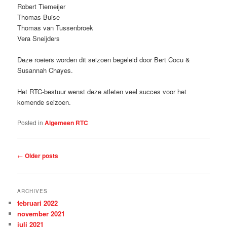
Robert Tiemeijer
Thomas Buise
Thomas van Tussenbroek
Vera Sneijders
Deze roeiers worden dit seizoen begeleid door Bert Cocu &
Susannah Chayes.
Het RTC-bestuur wenst deze atleten veel succes voor het
komende seizoen.
Posted in
Algemeen RTC
Post navigation
←
Older posts
ARCHIVES
februari 2022
november 2021
juli 2021