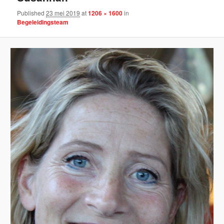
Published
23 mei 2019
at
1206 × 1600
in
Begeleidingsteam