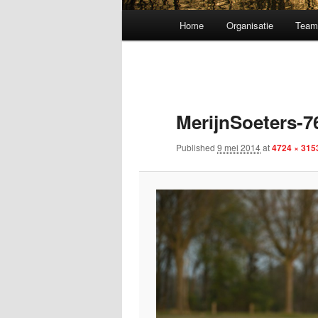
Main menu
Home
Organisatie
Tea
Skip to primary content
MerijnSoeters-7
Published
9 mei 2014
at
4724 × 315