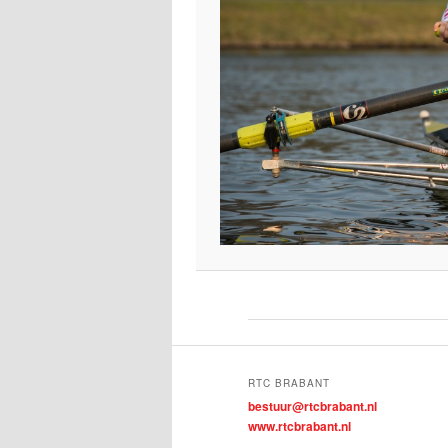
RTC BRABANT
bestuur@rtcbrabant.nl
www.rtcbrabant.nl