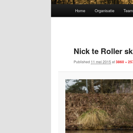
Main menu
Home
Organisatie
Tea
Skip to primary content
Nick te Roller ski
Published
11 mei 2015
at
3860 × 25