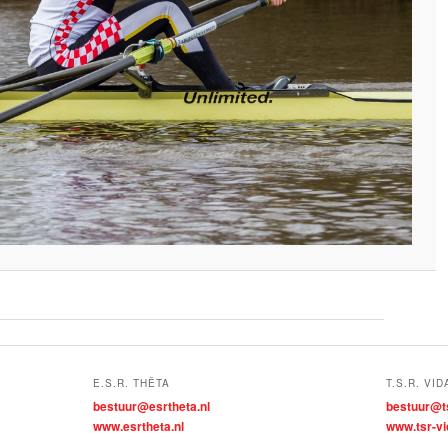
E.S.R. THÊTA
T.S.R. VID
bestuur@esrtheta.nl
bestuur@ts
www.esrtheta.nl
www.tsr-vi