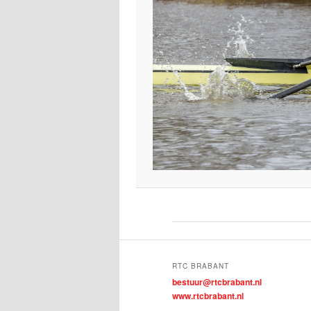
RTC BRABANT
bestuur@rtcbrabant.nl
www.rtcbrabant.nl