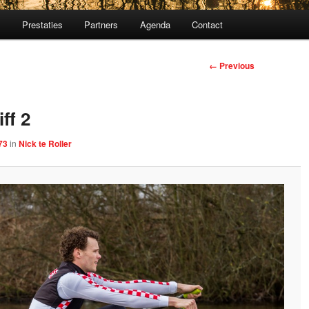
m
Prestaties
Partners
Agenda
Contact
Image
← Previous
navigation
ff 2
73
in
Nick te Roller