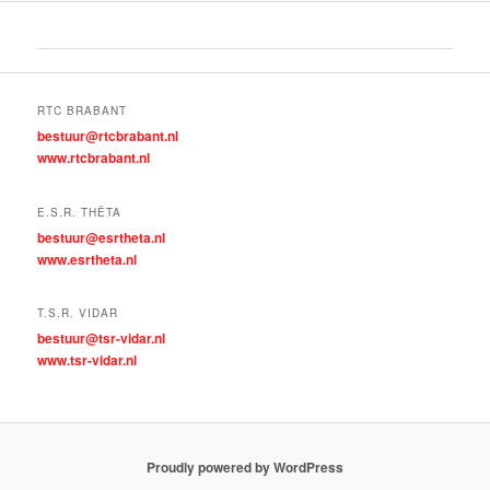
RTC BRABANT
bestuur@rtcbrabant.nl
www.rtcbrabant.nl
E.S.R. THÊTA
bestuur@esrtheta.nl
www.esrtheta.nl
T.S.R. VIDAR
bestuur@tsr-vidar.nl
www.tsr-vidar.nl
Proudly powered by WordPress