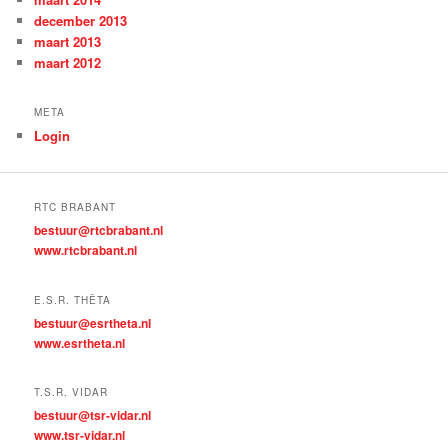
december 2013
maart 2013
maart 2012
META
Login
RTC BRABANT
bestuur@rtcbrabant.nl
www.rtcbrabant.nl
E.S.R. THÊTA
bestuur@esrtheta.nl
www.esrtheta.nl
T.S.R. VIDAR
bestuur@tsr-vidar.nl
www.tsr-vidar.nl