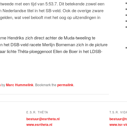
tweede met een tijd van 5:53.7. Dit betekende zowel een
n Nederlandse titel in het SB-veld. Ook de overige zware
gelden, wat veel belooft met het oog op uitzendingen in
rne Hendriks zich direct achter de Muda-tweeling te
 In het DSB-veld racete Merlijn Borneman zich in de picture
aar lichte Thêta-ploeggenoot Ellen de Boer in het LDSB-
n
by
Marc Hummelink
. Bookmark the
permalink
.
E.S.R. THÊTA
T.S.R. VID
bestuur@esrtheta.nl
bestuur@ts
www.esrtheta.nl
www.tsr-vi