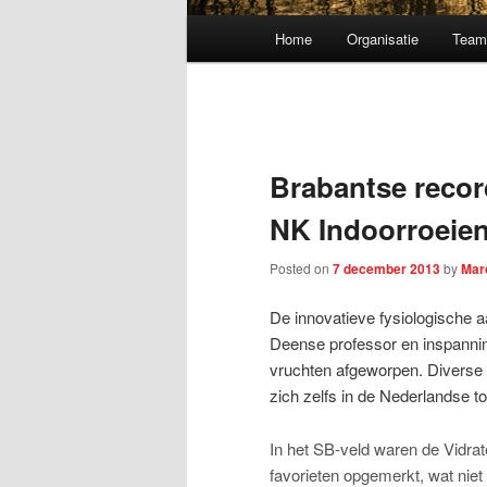
Main menu
Home
Organisatie
Tea
Skip to primary content
Brabantse recor
NK Indoorroeie
Posted on
7 december 2013
by
Mar
De innovatieve fysiologische
Deense professor en inspanni
vruchten afgeworpen. Diverse 
zich zelfs in de Nederlandse to
In het SB-veld waren de Vidra
favorieten opgemerkt, wat niet