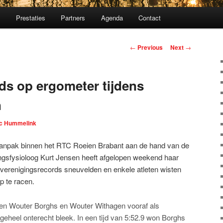
m
Prestaties
Partners
Agenda
Contact
Post navigation
←
Previous
Next
→
ds op ergometer tijdens
n
c Hummelink
 aanpak binnen het RTC Roeien Brabant aan de hand van de
ngsfysioloog Kurt Jensen heeft afgelopen weekend haar
verenigingsrecords sneuvelden en enkele atleten wisten
p te racen.
ten Wouter Borghs en Wouter Withagen vooraf als
 geheel onterecht bleek. In een tijd van 5:52.9 won Borghs