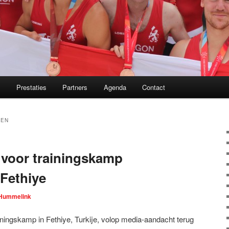
m
Prestaties
Partners
Agenda
Contact
TEN
voor trainingskamp
 Fethiye
Hummelink
ningskamp in Fethiye, Turkije, volop media-aandacht terug