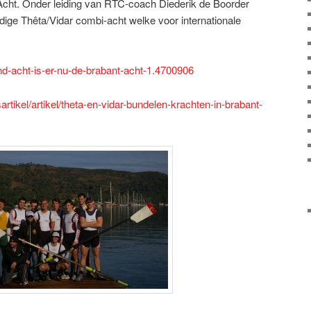
Acht. Onder leiding van RTC-coach Diederik de Boorder
dige Thêta/Vidar combi-acht welke voor internationale
and-acht-is-er-nu-de-brabant-acht-1.4700906
artikel/artikel/theta-en-vidar-bundelen-krachten-in-brabant-