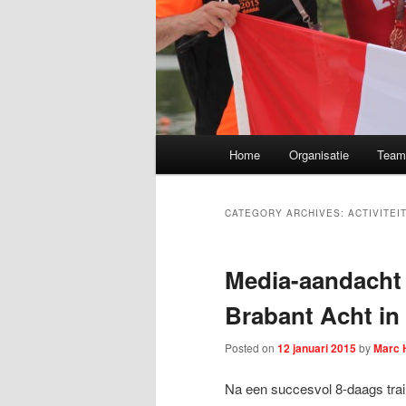
Main menu
Home
Organisatie
Tea
Skip to primary content
Skip to secondary content
CATEGORY ARCHIVES:
ACTIVITEI
Media-aandacht 
Brabant Acht in
Posted on
12 januari 2015
by
Marc 
Na een succesvol 8-daags trai